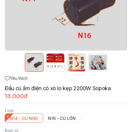
Yêu thích
Đầu củ ấm điện có xò lo kẹp 2200W Sopoka
13.000đ
Loại
:
N14 - CỦ NHỎ
N16 - CỦ LỚN
Đơn vị
: