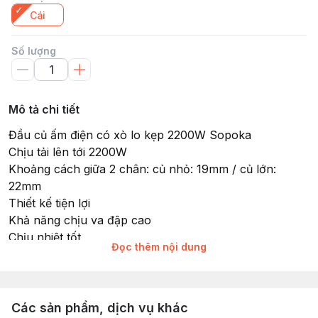
Cái
Số lượng
Mô tả chi tiết
Đầu củ ấm điện có xò lo kẹp 2200W Sopoka
Chịu tải lên tới 2200W
Khoảng cách giữa 2 chân: củ nhỏ: 19mm / củ lớn:
22mm
Thiết kế tiện lợi
Khả năng chịu va đập cao
Chịu nhiệt tốt
Đọc thêm nội dung
Tiếp xúc đồng đàn hồi, có lò xo tăng lực kẹp.
Vỏ nhựa làm từ nhựa Bakelite có khả năng chịu nhiệt
lên đến 150 độ.
Các sản phẩm, dịch vụ khác