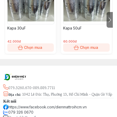
Kapa 30uF
Kapa 50uF
42.000đ
60.000đ
Chọn mua
Chọn mua
079.3260.670-089.889.7711
1042 Lê Đức Thọ, Phường 13, Hồ Chí Minh - Quận Gò Vấp
Địa chỉ
:
Kết nối
https://www.facebook.com/dienmattroihcm.vn
079 326 0670