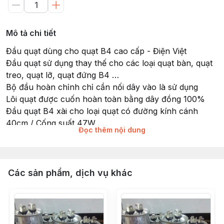
Mô tả chi tiết
Đầu quạt dùng cho quạt B4 cao cấp - Điện Việt
Đầu quạt sử dụng thay thế cho các loại quạt bàn, quạt
treo, quạt lỡ, quạt đứng B4 …
Bộ đầu hoàn chỉnh chỉ cần nối dây vào là sử dụng
Lõi quạt được cuốn hoàn toàn bằng dây đồng 100%
Đầu quạt B4 xài cho loại quạt có đường kính cánh
40cm / Cống suất 47W
Đọc thêm nội dung
Đầu quạt B5 xài cho loại quạt có đường kính cánh
45cm / Công suất 67W
Shop bán 2 loại đầu : đầu xài bạc thường và đầu xài
bạc đạn ( tuổi thọ cao hơn loại bạc thường gấp đôi )
Các sản phẩm, dịch vụ khác
Lưu ý : khi thay thế đầu quạt mới cần lắp đúng dây thi
tháo đầu cũ