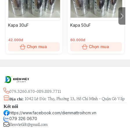
Kapa 30uF
Kapa 50uF
42.000đ
60.000đ
Chọn mua
Chọn mua
079.3260.670-089.889.7711
1042 Lê Đức Thọ, Phường 13, Hồ Chí Minh - Quận Gò Vấp
Địa chỉ
:
Kết nối
https://www.facebook.com/dienmattroihcm.vn
079 326 0670
dienvietldt@gmail.com