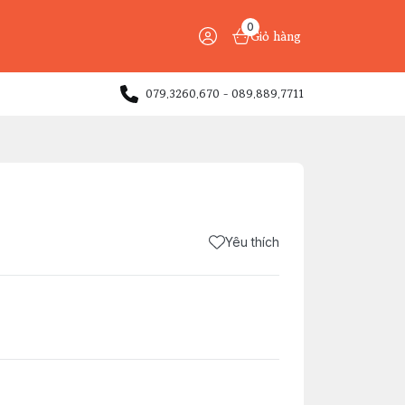
0
Giỏ hàng
079.3260.670 - 089.889.7711
Yêu thích