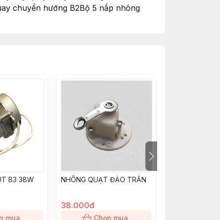
uay chuyển hướng B2Bộ 5 nắp nhông
T B3 38W
NHÔNG QUẠT ĐẢO TRẦN
Cốt quạt B2
38.000đ
7.000đ
n mua
Chọn mua
Chọn