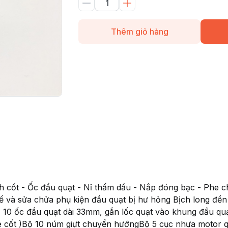
Thêm giỏ hàng
nh cốt - Ốc đầu quạt - Nỉ thấm dầu - Nắp đóng bạc - Phe
hế và sửa chửa phụ kiện đầu quạt bị hư hỏng Bịch long đền
 10 ốc đầu quạt dài 33mm, gắn lốc quạt vào khung đầu qu
he cốt )Bộ 10 núm giựt chuyển hướngBộ 5 cục nhựa motor