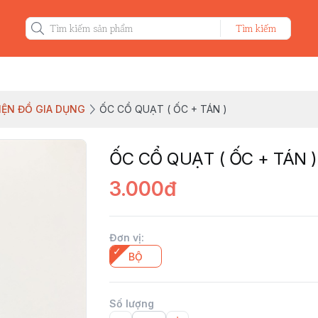
Tìm kiếm
KIỆN ĐỒ GIA DỤNG
ỐC CỔ QUẠT ( ỐC + TÁN )
ỐC CỔ QUẠT ( ỐC + TÁN )
3.000đ
Đơn vị
:
BỘ
Số lượng