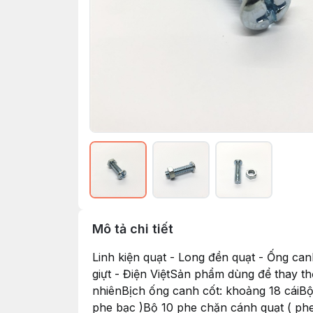
Mô tả chi tiết
Linh kiện quạt - Long đền quạt - Ống ca
giựt - Điện ViệtSản phẩm dùng để thay t
nhiênBịch ống canh cốt: khoảng 18 cáiBộ
phe bạc )Bộ 10 phe chặn cánh quạt ( p