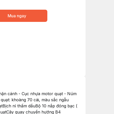
Mua ngay
 chặn cánh - Cục nhựa motor quạt - Núm
 quạt: khoàng 70 cái, màu sắc ngẫu
ạtBịch nỉ thấm dầuBộ 10 nắp đóng bạc (
 quạtCây quay chuyển hướng B4