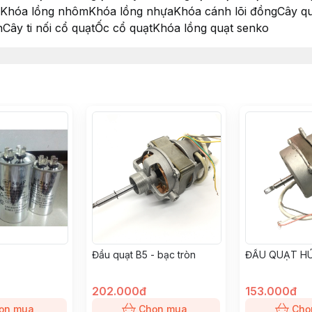
Khóa lồng nhômKhóa lồng nhựaKhóa cánh lõi đồngCây q
Cây ti nối cổ quạtỐc cổ quạtKhóa lồng quạt senko
Đầu quạt B5 - bạc tròn
ĐẦU QUẠT HÚ
202.000đ
153.000đ
ọn mua
Chọn mua
Chọ