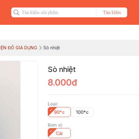
Tìm kiếm
KIỆN ĐỒ GIA DỤNG
Sò nhiệt
Sò nhiệt
8.000đ
Loại
:
90*c
100*c
Đơn vị
:
Cái