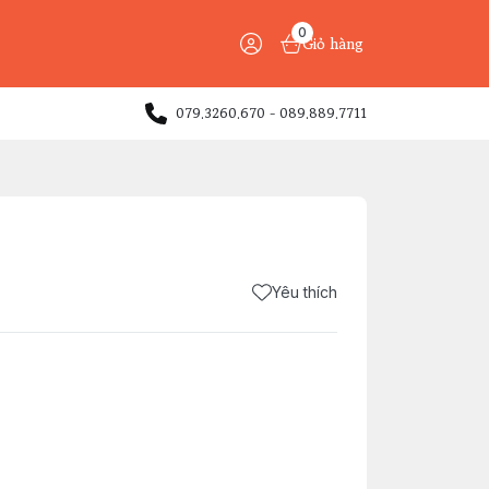
0
Giỏ hàng
079.3260.670 - 089.889.7711
Yêu thích