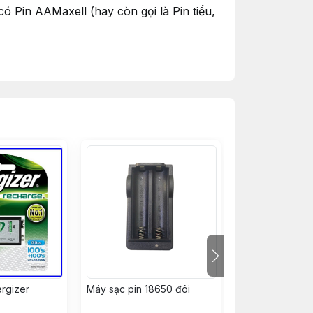
có Pin AAMaxell (hay còn gọi là Pin tiểu,
ergizer
Máy sạc pin 18650 đôi
PIN SẠC 3A ENE
2 VIÊN )