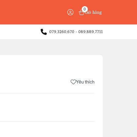
0
Giỏ hàng
079.3260.670 - 089.889.7711
Yêu thích