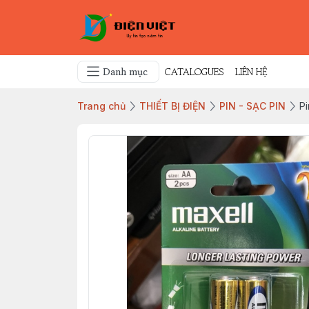
Danh mục
CATALOGUES
LIÊN HỆ
Trang chủ
THIẾT BỊ ĐIỆN
PIN - SẠC PIN
Pi