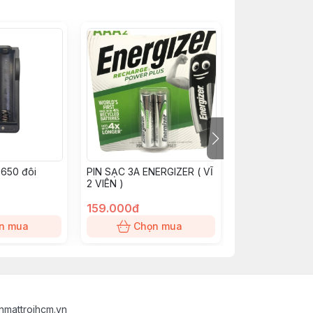
8650 đôi
PIN SẠC 3A ENERGIZER ( VĨ
Pin A23 GP
2 VIÊN )
159.000đ
7.000đ
n mua
Chọn mua
Chọn
nmattroihcm.vn