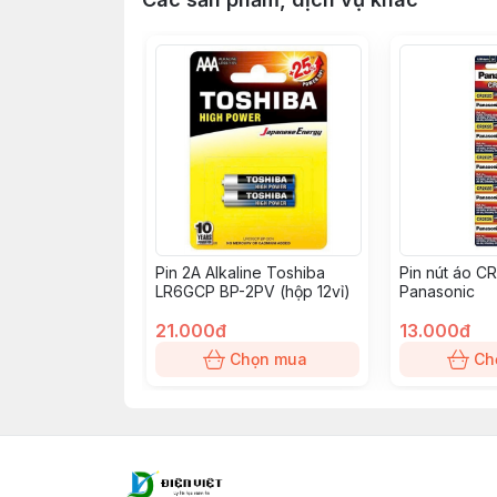
Pin 2A Alkaline Toshiba
Pin nút áo C
LR6GCP BP-2PV (hộp 12vỉ)
Panasonic
21.000đ
13.000đ
Chọn mua
Ch