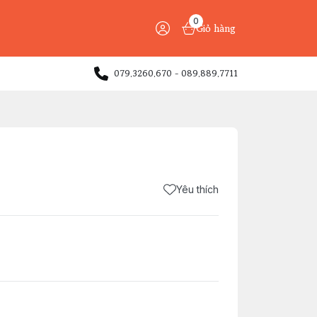
0
Giỏ hàng
079.3260.670 - 089.889.7711
Yêu thích