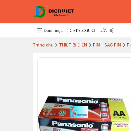
Danh mục
CATALOGUES
LIÊN HỆ
Trang chủ
THIẾT BỊ ĐIỆN
PIN - SẠC PIN
P