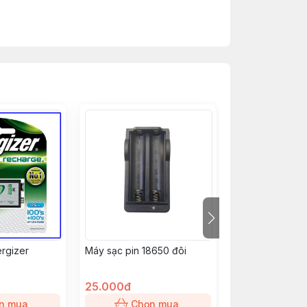
ergizer
Máy sạc pin 18650 đôi
PIN SẠC 3A ENE
2 VIÊN )
25.000đ
159.000đ
n mua
Chọn mua
Chọn