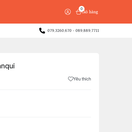
0
Giỏ hàng
079.3260.670 - 089.889.7711
anqui
Yêu thích