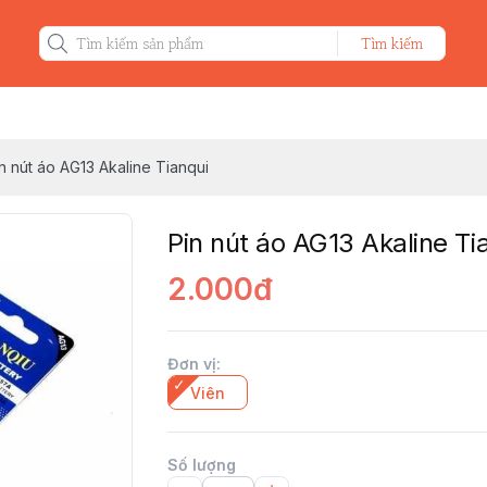
Tìm kiếm
n nút áo AG13 Akaline Tianqui
Pin nút áo AG13 Akaline Ti
2.000đ
Đơn vị
:
Viên
Số lượng