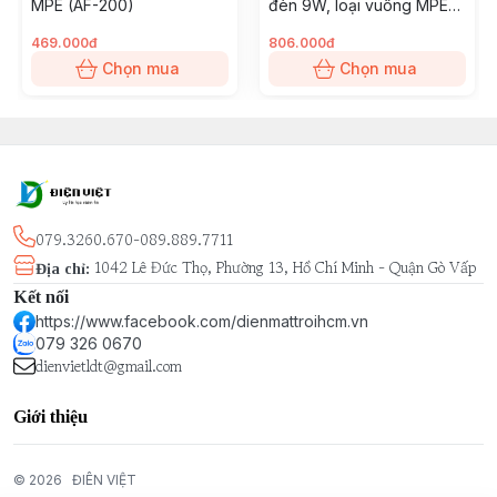
MPE (AF-200)
đèn 9W, loại vuông MPE
(AFCL-130S9)
469.000đ
806.000đ
Chọn mua
Chọn mua
079.3260.670-089.889.7711
1042 Lê Đức Thọ, Phường 13, Hồ Chí Minh - Quận Gò Vấp
Địa chỉ
:
Kết nối
https://www.facebook.com/dienmattroihcm.vn
079 326 0670
dienvietldt@gmail.com
Giới thiệu
© 2026
ĐIÊN VIỆT