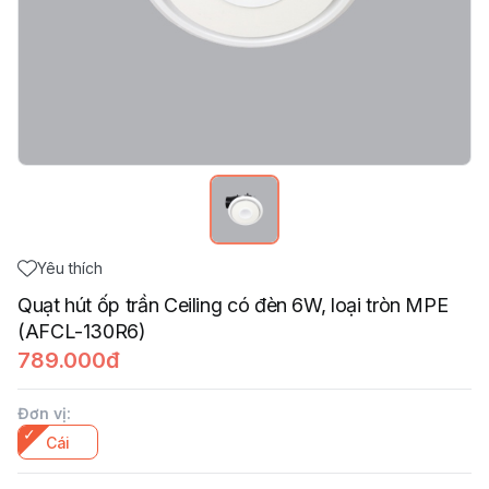
Yêu thích
Quạt hút ốp trần Ceiling có đèn 6W, loại tròn MPE
(AFCL-130R6)
789.000đ
Đơn vị
:
Cái