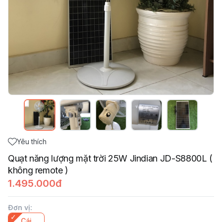
Yêu thích
Quạt năng lượng mặt trời 25W Jindian JD-S8800L (
không remote )
1.495.000đ
Đơn vị
:
Cái