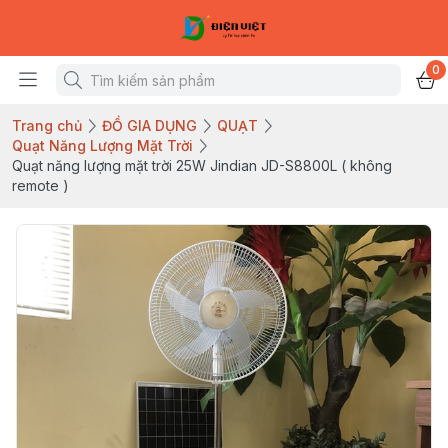
0
Trang chủ
ĐỒ GIA DỤNG
QUẠT
Quạt Năng Lượng Mặt Trời
Quạt năng lượng mặt trời 25W Jindian JD-S8800L ( không
remote )