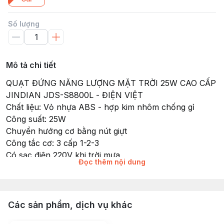
Số lượng
Mô tả chi tiết
QUẠT ĐỨNG NĂNG LƯỢNG MẶT TRỜI 25W CAO CẤP
JINDIAN JDS-S8800L - ĐIỆN VIỆT
Chất liệu: Vỏ nhựa ABS - hợp kim nhôm chống gỉ
Công suất: 25W
Chuyển hướng cơ bằng nút giựt
Công tắc cơ: 3 cấp 1-2-3
Có sạc điện 220V khi trời mưa
Đọc thêm nội dung
Dung lượng pin sạc: 5.200 mAh - 12V
Thời gian sử dụng khi quạt sạc đầy: cấp 1 : 15 tiếng /
cấp 2: 10 tiếng / cấp 3: 6 tiếng
Thời gian sạc đầy: 4-5 giờ nắng
Các sản phẩm, dịch vụ khác
Tấm pin năng lượng mặt trời Mono 40W (siêu bền tốt