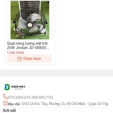
hơn loại Poly)
Kích thước quạt: cao max: 116cm / Min: 90cm
Kích thước lồng: 41cm / Sải cánh quạt: 37cm (5 lá)
Kích thước tấm pin to : 35 x 75 x 2.5cm
Quạt bảo hành 1 năm
Quạt năng lượng mặt trời
20W Jindian JD-S8800
(không remote)
1.365.000đ
Chọn mua
079.3260.670-089.889.7711
1042 Lê Đức Thọ, Phường 13, Hồ Chí Minh - Quận Gò Vấp
Địa chỉ
:
Kết nối