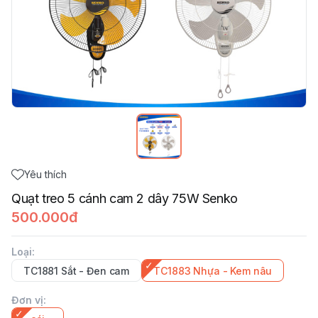
Yêu thích
Quạt treo 5 cánh cam 2 dây 75W Senko
500.000đ
Loại
:
TC1881 Sắt - Đen cam
TC1883 Nhựa - Kem nâu
Đơn vị
: