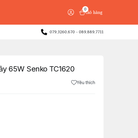
0
Giỏ hàng
079.3260.670 - 089.889.7711
 dây 65W Senko TC1620
Yêu thích