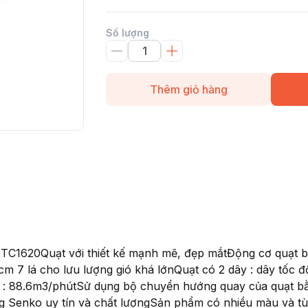
Số lượng
Thêm giỏ hàng
 TC1620Quạt với thiết kế mạnh mẽ, đẹp mắtĐộng cơ quạt b
cm 7 lá cho lưu lượng gió khá lớnQuạt có 2 dây : dây tốc 
: 88.6m3/phútSử dụng bộ chuyển hướng quay của quạt bằng
 Senko uy tín và chất lượngSản phẩm có nhiều màu và tù