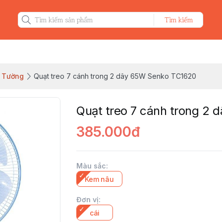
Tìm kiếm
o Tường
Quạt treo 7 cánh trong 2 dây 65W Senko TC1620
Quạt treo 7 cánh trong 2
385.000đ
Màu sắc
:
Kem nâu
Đơn vị
:
cái