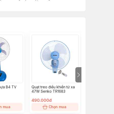
nhựa B4 TV
Quạt treo điều khiển từ xa
Quạt treo 47W
47W Senko TR1683
Nanoco
490.000đ
497.000đ
n mua
Chọn mua
Chọn