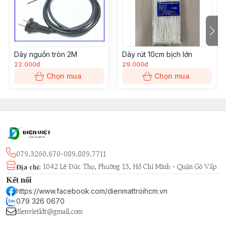
Dây nguồn tròn 2M
Dây rút 10cm bịch lớn
22.000đ
29.000đ
Chọn mua
Chọn mua
079.3260.670-089.889.7711
1042 Lê Đức Thọ, Phường 13, Hồ Chí Minh - Quận Gò Vấp
Địa chỉ
:
Kết nối
https://www.facebook.com/dienmattroihcm.vn
079 326 0670
dienvietldt@gmail.com