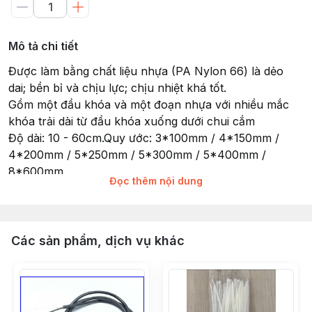
Mô tả chi tiết
Được làm bằng chất liệu nhựa (PA Nylon 66) là dẻo
dai; bền bỉ và chịu lực; chịu nhiệt khá tốt.
Gồm một đầu khóa và một đoạn nhựa với nhiều mắc
khóa trải dài từ đầu khóa xuống dưới chui cắm
Độ dài: 10 - 60cm.Quy ước: 3*100mm / 4*150mm /
4*200mm / 5*250mm / 5*300mm / 5*400mm /
8*600mm
Đọc thêm nội dung
Tính năng: Nhựa Nylon PA66; Chống Axit; Chống ăn
mòn;
Kiểu dáng: Cách nhiệt tốt; Mềm dẻo, đàn hồi tốt
Ưu điểm: An toàn, không bị đứt, nút khoá chắc chắn,
Các sản phẩm, dịch vụ khác
không bung, độ bền cao, …
Ứng dụng: Đóng gói, Niêm phong, cột rút miệng túi ,
dây điện, cột hàng, cột gọn, cột định vị dây... ...
Số lượng : 75-80 sợi/ bịch