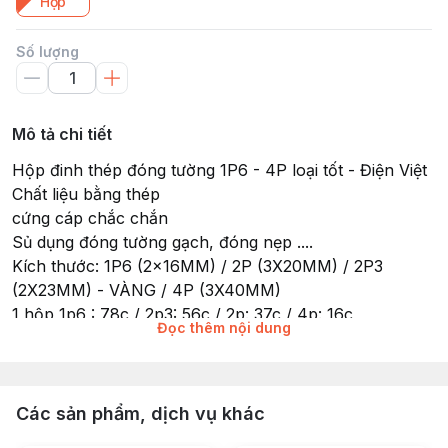
Hộp
Số lượng
Mô tả chi tiết
Hộp đinh thép đóng tường 1P6 - 4P loại tốt - Điện Việt
Chất liệu bằng thép
cứng cáp chắc chắn
Sủ dụng đóng tường gạch, đóng nẹp ....
Kích thước: 1P6 (2x16MM) / 2P (3X20MM) / 2P3
(2X23MM) - VÀNG / 4P (3X40MM)
1 hộp 1p6 : 78c / 2p3: 56c / 2p: 37c / 4p: 16c
Đọc thêm nội dung
Có nhiều loại kích thước, Quý khách vui lòng lựa chọn
đúng kích thước
Các sản phẩm, dịch vụ khác