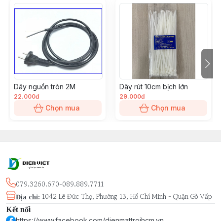
Dây nguồn tròn 2M
Dây rút 10cm bịch lớn
22.000đ
29.000đ
Chọn mua
Chọn mua
079.3260.670-089.889.7711
1042 Lê Đức Thọ, Phường 13, Hồ Chí Minh - Quận Gò Vấp
Địa chỉ
:
Kết nối
https://www.facebook.com/dienmattroihcm.vn