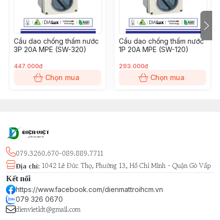
Cầu dao chống thấm nước
Cầu dao chống thấm nước
3P 20A MPE (SW-320)
1P 20A MPE (SW-120)
447.000đ
293.000đ
Chọn mua
Chọn mua
079.3260.670-089.889.7711
1042 Lê Đức Thọ, Phường 13, Hồ Chí Minh - Quận Gò Vấp
Địa chỉ
:
Kết nối
https://www.facebook.com/dienmattroihcm.vn
079 326 0670
dienvietldt@gmail.com