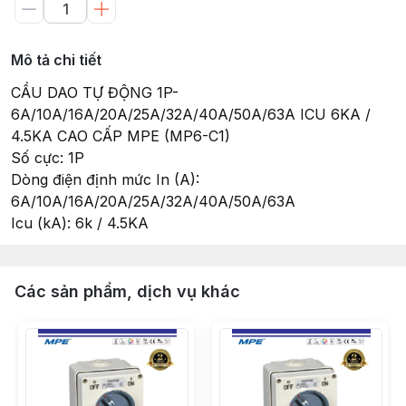
Mô tả chi tiết
CẦU DAO TỰ ĐỘNG 1P-
6A/10A/16A/20A/25A/32A/40A/50A/63A ICU 6KA /
4.5KA CAO CẤP MPE (MP6-C1)
Số cực: 1P
Dòng điện định mức In (A):
6A/10A/16A/20A/25A/32A/40A/50A/63A
Icu (kA): 6k / 4.5KA
Các sản phẩm, dịch vụ khác