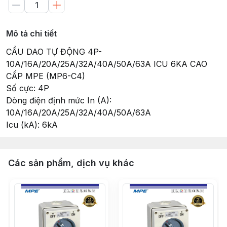
Mô tả chi tiết
CẦU DAO TỰ ĐỘNG 4P-
10A/16A/20A/25A/32A/40A/50A/63A ICU 6KA CAO
CẤP MPE (MP6-C4)
Số cực: 4P
Dòng điện định mức In (A):
10A/16A/20A/25A/32A/40A/50A/63A
Icu (kA): 6kA
Các sản phẩm, dịch vụ khác