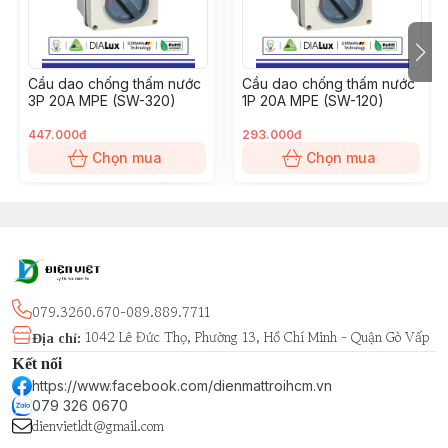
Cầu dao chống thấm nước
Cầu dao chống thấm nước
3P 20A MPE (SW-320)
1P 20A MPE (SW-120)
447.000đ
293.000đ
Chọn mua
Chọn mua
079.3260.670-089.889.7711
1042 Lê Đức Thọ, Phường 13, Hồ Chí Minh - Quận Gò Vấp
Địa chỉ
:
Kết nối
https://www.facebook.com/dienmattroihcm.vn
079 326 0670
dienvietldt@gmail.com