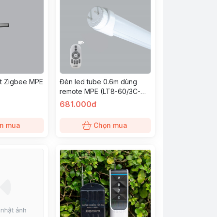
t Zigbee MPE
Đèn led tube 0.6m dùng
remote MPE (LT8-60/3C-
RC)
681.000đ
n mua
Chọn mua