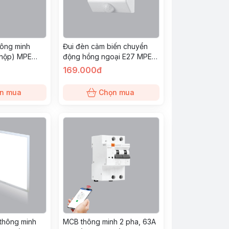
hông minh
Đui đèn cảm biến chuyển
/hộp) MPE
động hồng ngoại E27 MPE
(IRHD2)
169.000đ
n mua
Chọn mua
 thông minh
MCB thông minh 2 pha, 63A