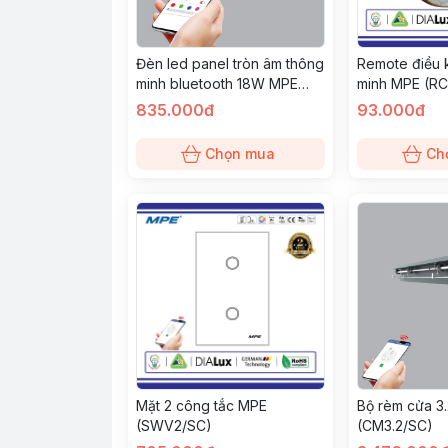
Đèn led panel tròn âm thông
Remote điều 
minh bluetooth 18W MPE
minh MPE (RC
(RPL-18/SM)
835.000đ
93.000đ
Chọn mua
Ch
Mặt 2 công tắc MPE
Bộ rèm cửa 3
(SWV2/SC)
(CM3.2/SC)