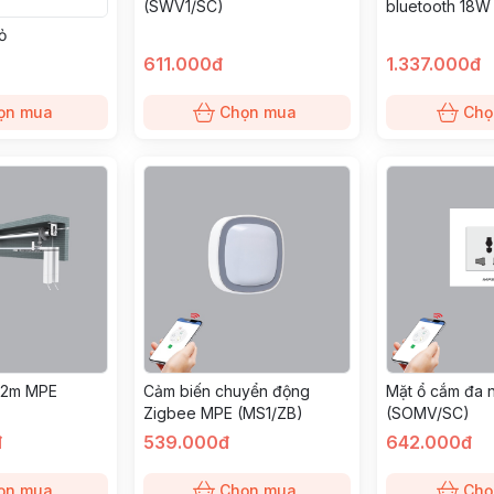
(SWV1/SC)
bluetooth 18W
3030/SM)
ỏ
611.000đ
1.337.000đ
ọn mua
Chọn mua
Chọ
.2m MPE
Cảm biến chuyển động
Mặt ổ cắm đa
Zigbee MPE (MS1/ZB)
(SOMV/SC)
đ
539.000đ
642.000đ
ọn mua
Chọn mua
Chọ