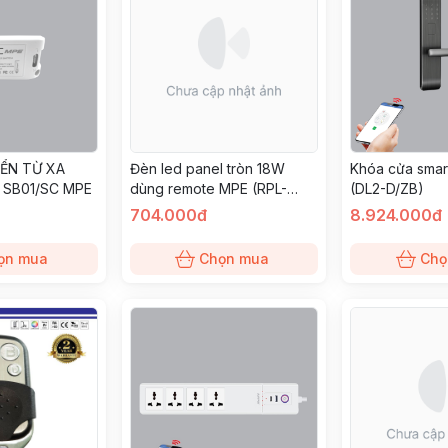
IỂN TỪ XA
Đèn led panel tròn 18W
Khóa cửa smar
 SB01/SC MPE
dùng remote MPE (RPL-
(DL2-D/ZB)
18/3C-RC)
704.000đ
8.924.000đ
ọn mua
Chọn mua
Chọ