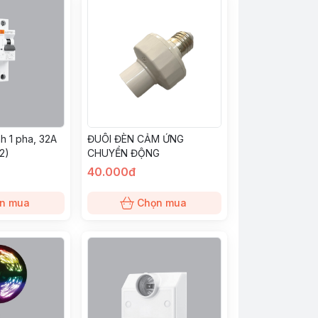
h 1 pha, 32A
ĐUÔI ĐÈN CẢM ỨNG
2)
CHUYỂN ĐỘNG
40.000đ
n mua
Chọn mua