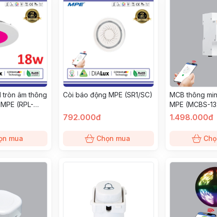
 tròn âm thông
Còi báo động MPE (SR1/SC)
MCB thông min
 MPE (RPL-
MPE (MCBS-13
792.000đ
1.498.000đ
ọn mua
Chọn mua
Chọ