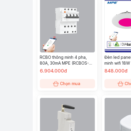
RCBO thông minh 4 pha,
Đèn led panel
80A, 30mA MPE (RCBOS-
minh wifi 18W
480/30)
18/SC)
6.904.000đ
848.000đ
Chọn mua
Ch