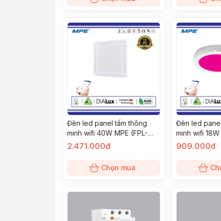
Đèn led panel tấm thông
Đèn led panel
minh wifi 40W MPE (FPL-
minh wifi 18
6060/SC)
18/SC)
2.471.000đ
909.000đ
Chọn mua
Ch