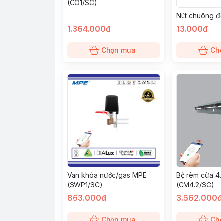
(CO1/SC)
Nút chuông đ
1.364.000đ
13.000đ
Chọn mua
Ch
Van khóa nước/gas MPE
Bộ rèm cửa 4
(SWP1/SC)
(CM4.2/SC)
863.000đ
3.662.000
Chọn mua
Ch