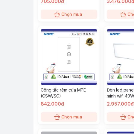
705.000đ
3.476.000
Chọn mua
Ch
Công tắc rèm cửa MPE
Đèn led pane
(CSW/SC)
minh wifi 40
12030/SC)
842.000đ
2.957.000đ
Chọn mua
Ch