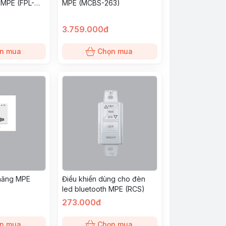
 MPE (FPL-
MPE (MCBS-263)
3.759.000đ
n mua
Chọn mua
 năng MPE
Điều khiển dùng cho đèn
led bluetooth MPE (RCS)
273.000đ
n mua
Chọn mua