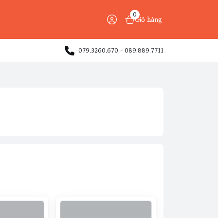
0
Giỏ hàng
079.3260.670 - 089.889.7711