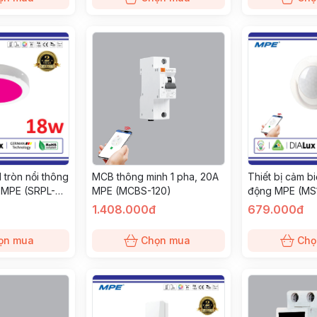
 tròn nổi thông
MCB thông minh 1 pha, 20A
Thiết bị cảm b
W MPE (SRPL-
MPE (MCBS-120)
động MPE (MS
1.408.000đ
679.000đ
ọn mua
Chọn mua
Chọ