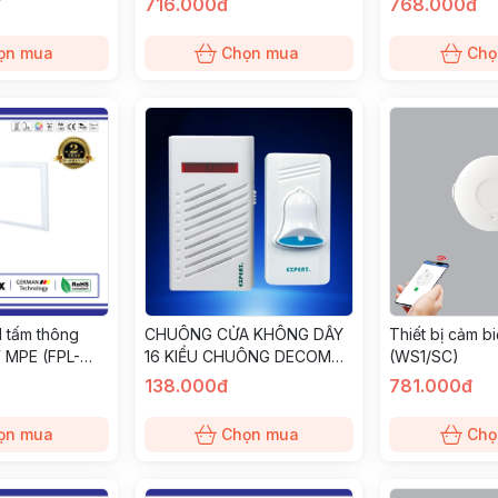
đ
716.000đ
768.000đ
ọn mua
Chọn mua
Chọ
l tấm thông
CHUÔNG CỬA KHÔNG DÂY
Thiết bị cảm 
W MPE (FPL-
16 KIỂU CHUÔNG DECOM
(WS1/SC)
EXPECT DC-188
138.000đ
781.000đ
ọn mua
Chọn mua
Chọ