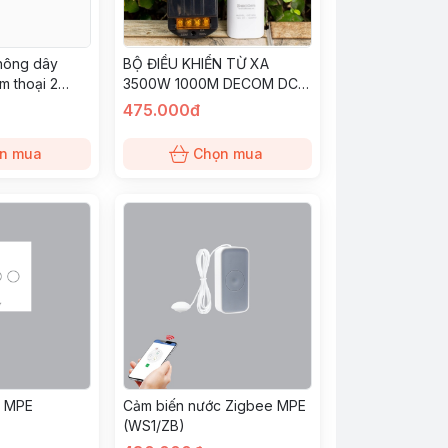
hông dây
BỘ ĐIỀU KHIỂN TỪ XA
m thoại 2
3500W 1000M DECOM DC-
DB3/SC)
3500W-1000
475.000đ
n mua
Chọn mua
c MPE
Cảm biến nước Zigbee MPE
(WS1/ZB)