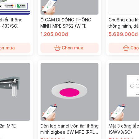
khiển thông
Ổ CẮM DI ĐỘNG THÔNG
Chuông cửa k
-433/SC)
MINH MPE SPS2 (WIFI)
thông minh, đà
chiều MPE (V
1.205.000đ
5.689.000đ
ọn mua
Chọn mua
Chọ
.2m MPE
Đèn led panel tròn âm thông
Mặt 3 công tắ
minh zigbee 6W MPE (RPL-
(SWV3/SC)
6/ZB)