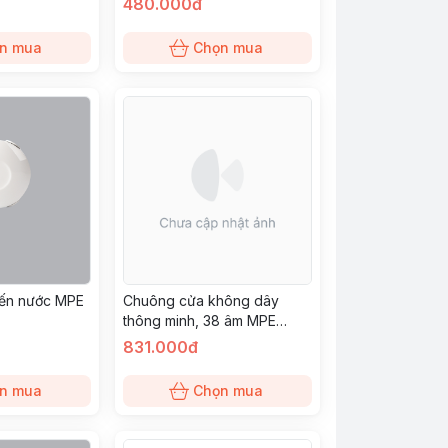
480.000đ
n mua
Chọn mua
biến nước MPE
Chuông cửa không dây
thông minh, 38 âm MPE
(VDB2/SC)
831.000đ
n mua
Chọn mua