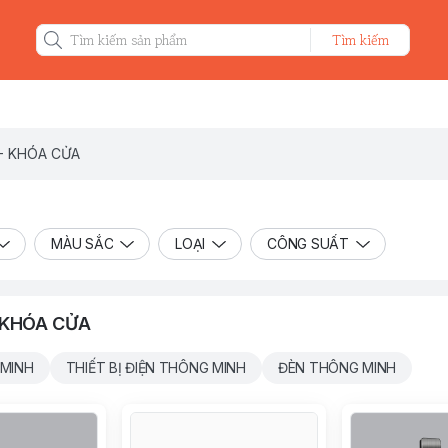
Tìm kiếm
 - KHÓA CỬA
MÀU SẮC
LOẠI
CÔNG SUẤT
- KHÓA CỬA
 MINH
THIẾT BỊ ĐIỆN THÔNG MINH
ĐÈN THÔNG MINH