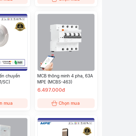
iến chuyển
MCB thông minh 4 pha, 63A
1/SC)
MPE (MCBS-463)
6.497.000đ
n mua
Chọn mua