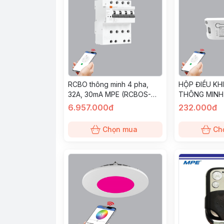
RCBO thông minh 4 pha,
HỘP ĐIỀU KH
32A, 30mA MPE (RCBOS-
THÔNG MINH
432/30)
6.957.000đ
232.000đ
Chọn mua
Ch