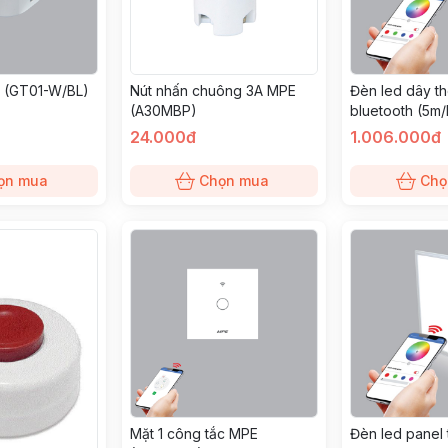
 (GT01-W/BL)
Nút nhấn chuông 3A MPE
Đèn led dây t
(A30MBP)
bluetooth (5m
(LS/SM)
24.000đ
1.006.000đ
ọn mua
Chọn mua
Chọ
Mặt 1 công tắc MPE
Đèn led panel