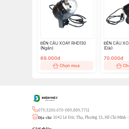
ĐÈN CẦU XOAY RHD130
ĐÈN CẦU XO
(Ngắn)
(Dài)
69.000đ
70.000đ
Chọn mua
Ch
079.3260.670-089.889.7711
1042 Lê Đức Thọ, Phường 13, Hồ Chí Minh 
Địa chỉ
: