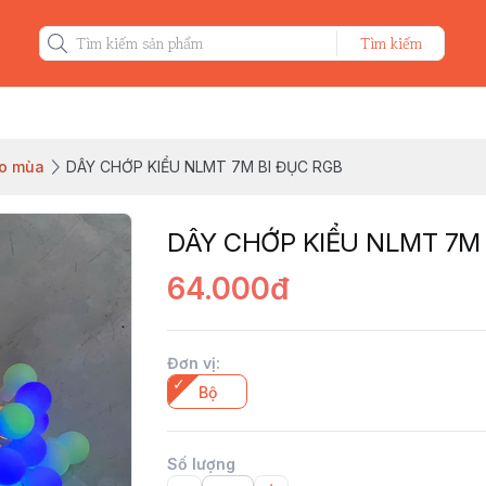
Tìm kiếm
eo mùa
DÂY CHỚP KIỂU NLMT 7M BI ĐỤC RGB
DÂY CHỚP KIỂU NLMT 7M
64.000đ
Đơn vị
:
Bộ
Số lượng