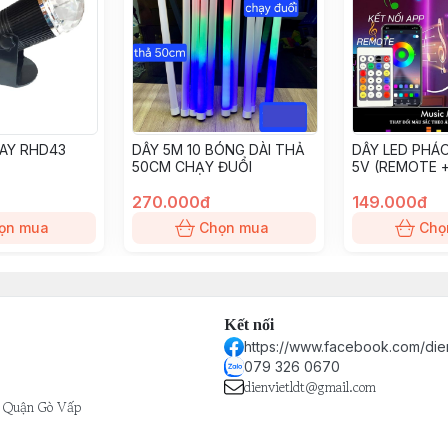
AY RHD43
DÂY 5M 10 BÓNG DÀI THẢ
DÂY LED PHÁO
50CM CHẠY ĐUỔI
5V (REMOTE +
270.000đ
149.000đ
ọn mua
Chọn mua
Chọ
Kết nối
https://www.facebook.com/die
079 326 0670
dienvietldt@gmail.com
- Quận Gò Vấp