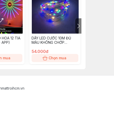
 HOA 12 TIA
DÂY LED CƯỚC 10M ĐỦ
ĐÈN CẦU XOAY
 APP)
MÀU KHÔNG CHỚP
RGB ĐUÔI E27
(ADAPTER 5V)
54.000đ
142.000đ
n mua
Chọn mua
Chọn
nmattroihcm.vn