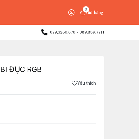
0
Giỏ hàng
079.3260.670 - 089.889.7711
 BI ĐỤC RGB
Yêu thích