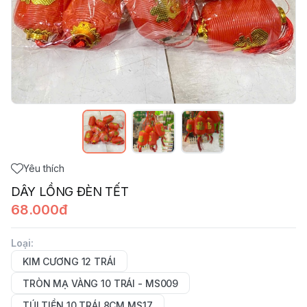
Yêu thích
DÂY LỒNG ĐÈN TẾT
68.000đ
Loại
:
KIM CƯƠNG 12 TRÁI
TRÒN MẠ VÀNG 10 TRÁI - MS009
TÚI TIỀN 10 TRÁI 8CM MS17