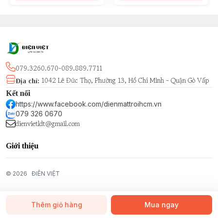
079.3260.670-089.889.7711
1042 Lê Đức Thọ, Phường 13, Hồ Chí Minh - Quận Gò Vấp
Địa chỉ
:
Kết nối
https://www.facebook.com/dienmattroihcm.vn
079 326 0670
dienvietldt@gmail.com
Giới thiệu
© 2026
ĐIÊN VIỆT
Thêm giỏ hàng
Mua ngay