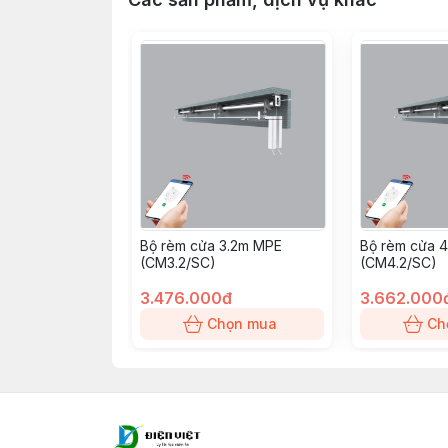
Bộ rèm cửa 3.2m MPE
Bộ rèm cửa 
(CM3.2/SC)
(CM4.2/SC)
3.476.000đ
3.662.000
Chọn mua
Ch