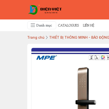
Danh mục
CATALOGUES
LIÊN HỆ
Trang chủ
THIẾT BỊ THÔNG MINH - BÁO ĐỘNG