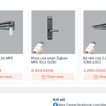
4.2m MPE
Khóa cửa smart Zigbee
Bộ rèm cửa 2
MPE (DL2-D/ZB)
(CM2.2/SC)
đ
8.924.000đ
3.290.000đ
ọn mua
Chọn mua
Chọ
Kết nối
https://www.facebook.com/die