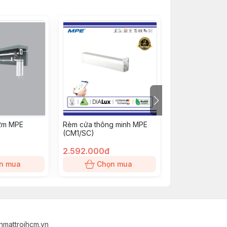
.2m MPE
Rèm cửa thông minh MPE
Remote điều kh
(CM1/SC)
MPE (RMC/SC)
2.592.000đ
389.000đ
n mua
Chọn mua
Chọn
nmattroihcm.vn