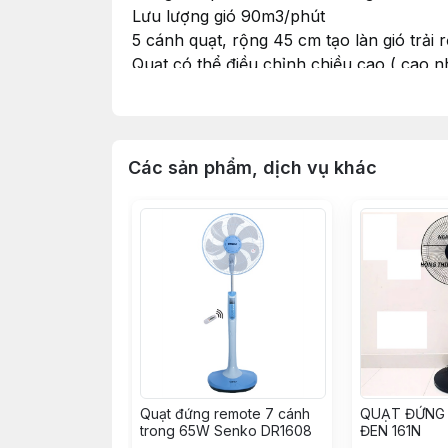
Lưu lượng gió 90m3/phút
5 cánh quạt, rộng 45 cm tạo làn gió trải 
Quạt có thể điều chỉnh chiều cao ( cao n
Công tắc vặn điều chỉnh tốc độ quạt 1-2-
Động cơ bằng ĐỒNG chạy bền bỉ ngày 
Mâm chân đứng chắc chắn
Các sản phẩm, dịch vụ khác
Quạt đứng remote 7 cánh
QUẠT ĐỨNG 
trong 65W Senko DR1608
ĐEN 161N