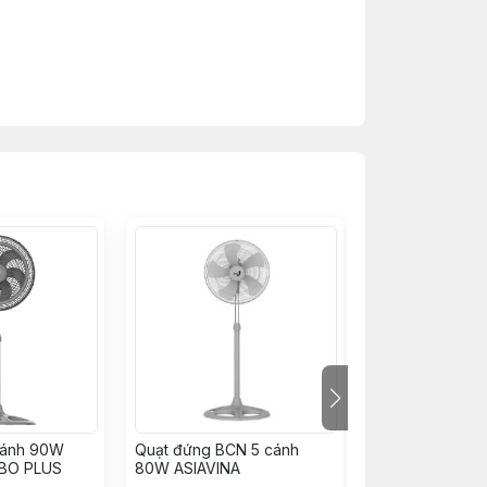
cánh 90W
Quạt đứng BCN 5 cánh
Quạt đứng 80W
RBO PLUS
80W ASIAVINA
ASIAVINA