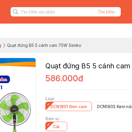
Tìm kiếm
g
Quạt đứng B5 5 cánh cam 75W Senko
Quạt đứng B5 5 cánh cam
586.000đ
Loại
:
DCN1801 Đen cam
DCN1803 Kem nâ
Đơn vị
:
Cái