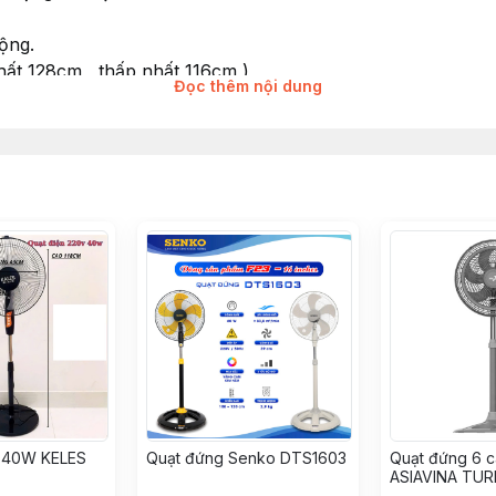
rộng.
hất 128cm , thấp nhất 116cm )
Đọc thêm nội dung
3
đêm
40W KELES
Quạt đứng Senko DTS1603
Quạt đứng 6 
ASIAVINA TU