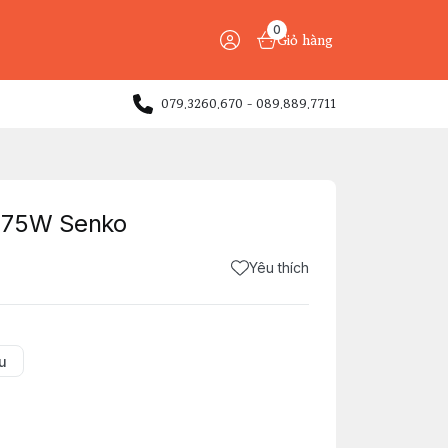
0
Giỏ hàng
079.3260.670 - 089.889.7711
 75W Senko
Yêu thích
u