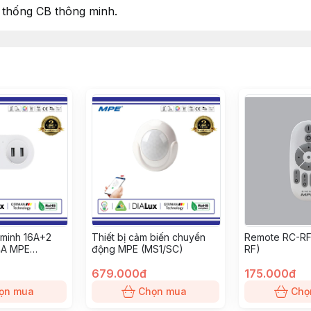
 thống CB thông minh.
 minh 16A+2
Thiết bị cảm biến chuyển
Remote RC-RF
4A MPE
động MPE (MS1/SC)
RF)
679.000đ
175.000đ
ọn mua
Chọn mua
Chọ