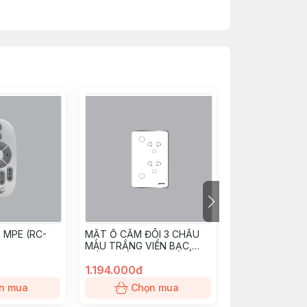
 MPE (RC-
MẶT Ổ CẮM ĐÔI 3 CHẤU
Cảm biến nước
MÀU TRẮNG VIỀN BẠC,
(WS1/ZB)
ĐIỀU KHIỂN WIFI SOW2/SC
MPE
1.194.000đ
480.000đ
n mua
Chọn mua
Chọn