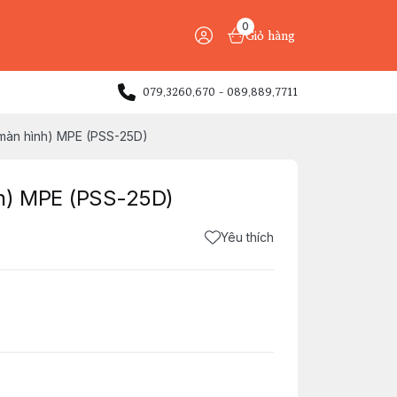
0
Giỏ hàng
079.3260.670 - 089.889.7711
màn hình) MPE (PSS-25D)
h) MPE (PSS-25D)
Yêu thích