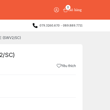
0
Giỏ hàng
079.3260.670 - 089.889.7711
PE (SWV2/SC)
2/SC)
Yêu thích