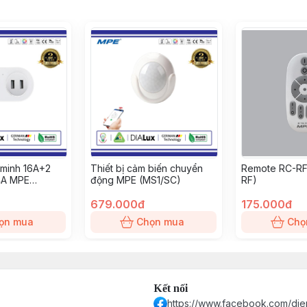
 minh 16A+2
Thiết bị cảm biến chuyển
Remote RC-RF
4A MPE
động MPE (MS1/SC)
RF)
679.000đ
175.000đ
ọn mua
Chọn mua
Chọ
Kết nối
https://www.facebook.com/die