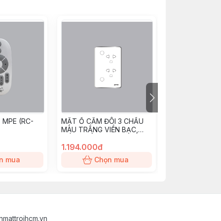
 MPE (RC-
MẶT Ổ CẮM ĐÔI 3 CHẤU
Cảm biến nước
MÀU TRẮNG VIỀN BẠC,
(WS1/ZB)
ĐIỀU KHIỂN WIFI SOW2/SC
MPE
1.194.000đ
480.000đ
n mua
Chọn mua
Chọn
nmattroihcm.vn