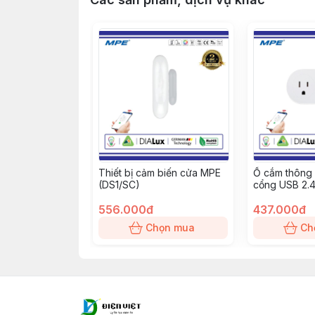
Thiết bị cảm biến cửa MPE
Ổ cắm thông
(DS1/SC)
cổng USB 2.
(SWP16-5)
556.000đ
437.000đ
Chọn mua
Ch