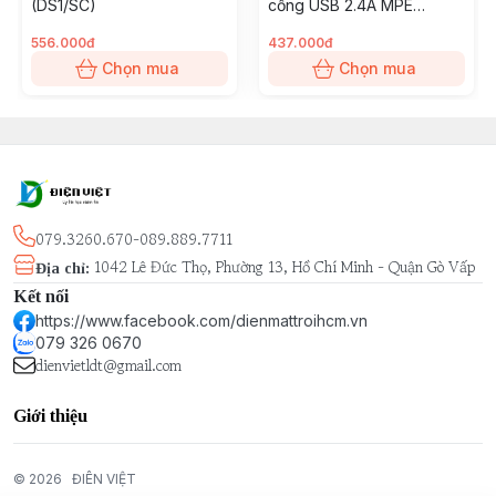
(DS1/SC)
cổng USB 2.4A MPE
(SWP16-5)
556.000đ
437.000đ
Chọn mua
Chọn mua
079.3260.670-089.889.7711
1042 Lê Đức Thọ, Phường 13, Hồ Chí Minh - Quận Gò Vấp
Địa chỉ
:
Kết nối
https://www.facebook.com/dienmattroihcm.vn
079 326 0670
dienvietldt@gmail.com
Giới thiệu
© 2026
ĐIÊN VIỆT